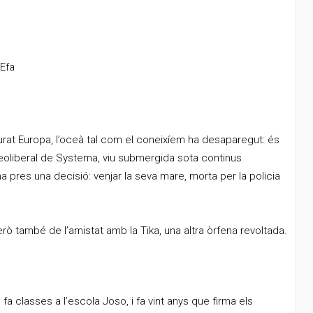
 Efa
gurat Europa, l’oceà tal com el coneixíem ha desaparegut: és
neoliberal de Systema, viu submergida sota continus
 ha pres una decisió: venjar la seva mare, morta per la policia
 però també de l’amistat amb la Tika, una altra òrfena revoltada.
fa classes a l’escola Joso, i fa vint anys que firma els