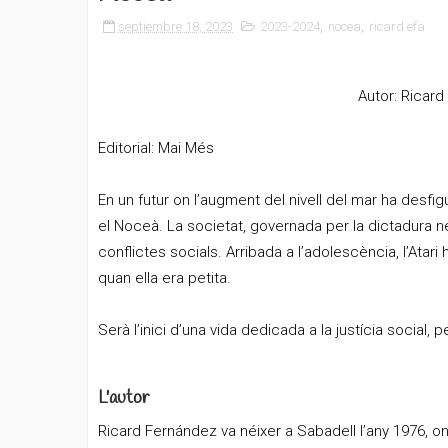
septiembre 18, 2023
2023-2024
,
nocea
,
ricard efa
Autor: Ricard
Editorial: Mai Més
En un futur on l’augment del nivell del mar ha desfi
el Noceà. La societat, governada per la dictadura 
conflictes socials. Arribada a l’adolescència, l’Atari
quan ella era petita.
Serà l’inici d’una vida dedicada a la justícia social,
L'autor
Ricard Fernández va néixer a Sabadell l’any 1976, on 