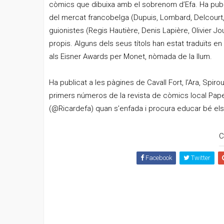
còmics que dibuixa amb el sobrenom d’Efa. Ha publ
del mercat francobelga (Dupuis, Lombard, Delcourt, 
guionistes (Regis Hautière, Denis Lapière, Olivier 
propis. Alguns dels seus títols han estat traduïts e
als Eisner Awards per Monet, nòmada de la llum.
Ha publicat a les pàgines de Cavall Fort, l’Ara, Spirou
primers números de la revista de còmics local Paper
(@Ricardefa) quan s’enfada i procura educar bé els s
C
Facebook
Twitter