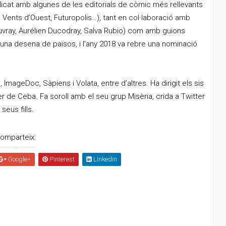
icat amb algunes de les editorials de còmic més rellevants
Vents d’Ouest, Futuropolis…), tant en col·laboració amb
Jouvray, Aurélien Ducodray, Salva Rubio) com amb guions
n una desena de països, i l’any 2018 va rebre una nominació
, ImageDoc, Sàpiens i Volata, entre d’altres. Ha dirigit els sis
 de Ceba. Fa soroll amb el seu grup Misèria, crida a Twitter
eus fills.
omparteix:
Google+
Pinterest
Linkedin