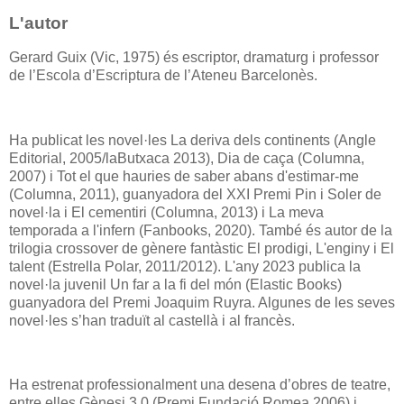
L'autor
Gerard Guix (Vic, 1975) és escriptor, dramaturg i professor
de l’Escola d’Escriptura de l’Ateneu Barcelonès.
Ha publicat les novel·les La deriva dels continents (Angle
Editorial, 2005/laButxaca 2013), Dia de caça (Columna,
2007) i Tot el que hauries de saber abans d'estimar-me
(Columna, 2011), guanyadora del XXI Premi Pin i Soler de
novel·la i El cementiri (Columna, 2013) i La meva
temporada a l'infern (Fanbooks, 2020). També és autor de la
trilogia crossover de gènere fantàstic El prodigi, L'enginy i El
talent (Estrella Polar, 2011/2012). L'any 2023 publica la
novel·la juvenil Un far a la fi del món (Elastic Books)
guanyadora del Premi Joaquim Ruyra. Algunes de les seves
novel·les s’han traduït al castellà i al francès.
Ha estrenat professionalment una desena d’obres de teatre,
entre elles Gènesi 3.0 (Premi Fundació Romea 2006) i