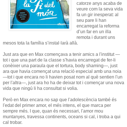
catorze anys acaba de
veure com la seva vida
fa un gir inesperat: al
seu pare li han
encarregat la reforma
d’un far en un illa
remota i durant uns
mesos tota la família s’instal·larà allà.
Just ara que en Max començava a tenir amics a l'institut —
tot i que una part de la classe s'havia encarregat de fer-li
conèixer una paraula que el tortura, body shaming—, just
ara que havia començat una relació especial amb una noia
—tot i que encara no li havien posat nom al què sentien l'un
per l'altra—, just ara ho ha de deixar tot i començar una nova
vida que ningú li ha consultat si volia.
Però en Max encara no sap que l'adolescència també és
l'edat del primer amor, el més intens, el que marca per
sempre més. I que, quan és necessari, l'amor mou
muntanyes, travessa continents, oceans si cal, i troba a qui
cal trobar.