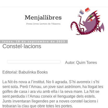
lunes, 18 de septiembre de 2023
Constel·lacions
Autor: Quim Torres
Editorial: Babulinka Books
La Nit és nova a l’institut. No li agrada. S’hi avorreix i s’hi
sent sola. Però l’Arnau, un jove savi astrònom, ha llogat les
golfes de casa i ara viu amb ella i la seva mare. La Nit se
sent perduda i l’Arnau coneix el llenguatge dels estels.
Junts inventaran llegendes per a noves constel·lacions i
trobaran la clau que obre totes les portes.