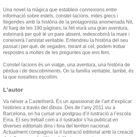
Una novel·la màgica que estableix connexions entre
informació sobre estels, constel·lacions, mites grecs i
llegendes amb la història de la protagonista anomenada Nit.
Al llarg de les 190 pàgines, la Nit viurà una gran aventura,
esbrinarà per què té un pare absent, redescobrirà la mare i
coneixerà l’amistat veritable. Entendreu la història del seu
passat i per què, de vegades, mirant al cel, podem trobar
respostes a moltes de les preguntes que ens fem.
Constel·lacions és un viatge, una aventura, una història de
pèrdua i de descobriments. On la família veritable, també, és
la que nosaltres escollim.
L'autor
Va néixer a Castellserà. És un apassionat de l’art d’explicar
històries a través del dibuix. Des de l’any 2011 viu a
Barcelona, on ha cursat un postgrau d’il·lustració a l’escola
Eina. El seu treball com a il·lustrador s’ha publicat en
diverses editorials dins i fora del territori nacional.
Actualment compagina la il·lustració editorial amb la creació