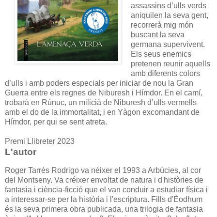
assassins d’ulls verds
aniquilen la seva gent,
recorrerà mig món
buscant la seva
germana supervivent.
Els seus enemics
pretenen reunir aquells
amb diferents colors
d’ulls i amb poders especials per iniciar de nou la Gran
Guerra entre els regnes de Niburesh i Hímdor. En el camí,
trobarà en Rúnuc, un milicià de Niburesh d’ulls vermells
amb el do de la immortalitat, i en Yàgon excomandant de
Hímdor, per qui se sent atreta.
Premi Llibreter 2023
L'autor
Roger Tarrés Rodrigo va néixer el 1993 a Arbúcies, al cor
del Montseny. Va créixer envoltat de natura i d'històries de
fantasia i ciència-ficció que el van conduir a estudiar física i
a interessar-se per la història i l'escriptura. Fills d'Èodhum
és la seva primera obra publicada, una trilogia de fantasia