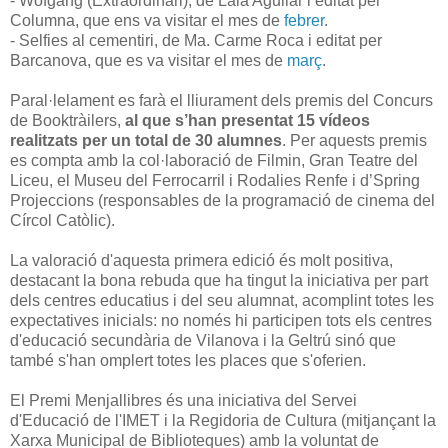
- Wofgang (Extraordinari), de Laia Aguilar i editat per
Columna, que ens va visitar el mes de
febrer
.
- Selfies al cementiri, de Ma. Carme Roca i editat per
Barcanova, que es va visitar el mes de
març
.
Paral·lelament es farà el lliurament dels premis del Concurs
de Booktràilers,
al que s’han presentat 15 vídeos
realitzats per un total de 30 alumnes
. Per aquests premis
es compta amb la col·laboració de Filmin, Gran Teatre del
Liceu, el Museu del Ferrocarril i Rodalies Renfe i d’Spring
Projeccions (responsables de la programació de cinema del
Círcol Catòlic).
La valoració d'aquesta primera edició és molt positiva,
destacant la bona rebuda que ha tingut la iniciativa per part
dels centres educatius i del seu alumnat, acomplint totes les
expectatives inicials: no només hi participen tots els centres
d'educació secundària de Vilanova i la Geltrú sinó que
també s'han omplert totes les places que s'oferien.
El Premi Menjallibres és una iniciativa del Servei
d'Educació de l'IMET i la Regidoria de Cultura (mitjançant la
Xarxa Municipal de Biblioteques) amb la voluntat de